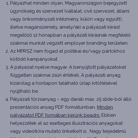
Pályázhat minden olyan, Magyarországon bejegyzett
ügynökség és szervezet (vállalat, civil szervezet, állami
vagy önkormányzati intézmény, külön vagy együtt),
illetve magánszemély, amely/aki a pályázati kiírást
megelőző 12 hónapban a pályázati kiírásnak megfelelő
szakmai munkát végzett employer branding területen.
Az MPRSZ nem fogad el politikai és/vagy pártokhoz
kötődő kampányokat.
A pályázat nyelve magyar. A benyújtott pályázatokat
független szakmai zsűri értékeli. A pályázati anyag
kizárólag a honlapon található űrlap kitöltésével
nyújtható be.
Pályázati törzsanyag – egy darab max. 25 slide-ból álló
prezentációs anyag PDF formátumban.
Minden
pályázatot PDF formában kérünk beadni.
Ebben
helyezzétek el az esetleges illusztrációs anyagokat
vagy videó(k)ra mutató linke(ke)t is. Nagy terjedelmű