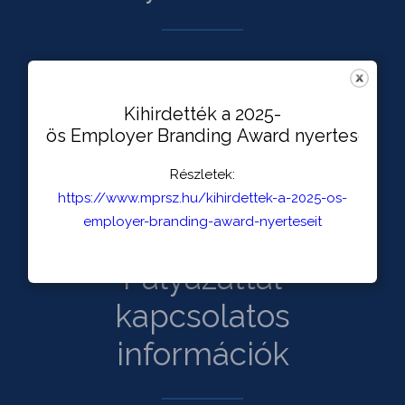
Kihirdették a 2025-
ös Employer Branding Award nyerteseit
Részletek:
https://www.mprsz.hu/kihirdettek-a-2025-os-
employer-branding-award-nyerteseit
Pályázattal
kapcsolatos
információk