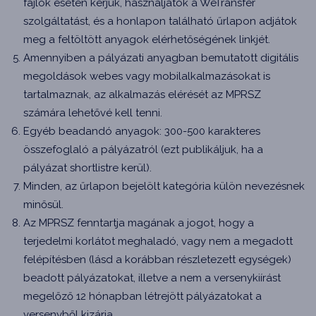
fájlok esetén kérjük, használjátok a WeTransfer
szolgáltatást, és a honlapon található űrlapon adjátok
meg a feltöltött anyagok elérhetőségének linkjét.
Amennyiben a pályázati anyagban bemutatott digitális
megoldások webes vagy mobilalkalmazásokat is
tartalmaznak, az alkalmazás elérését az MPRSZ
számára lehetővé kell tenni.
Egyéb beadandó anyagok: 300-500 karakteres
összefoglaló a pályázatról (ezt publikáljuk, ha a
pályázat shortlistre kerül).
Minden, az űrlapon bejelölt kategória külön nevezésnek
minősül.
Az MPRSZ fenntartja magának a jogot, hogy a
terjedelmi korlátot meghaladó, vagy nem a megadott
felépítésben (lásd a korábban részletezett egységek)
beadott pályázatokat, illetve a nem a versenykiírást
megelőző 12 hónapban létrejött pályázatokat a
versenyből kizárja.