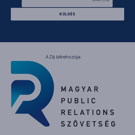
A Díj létrehozója