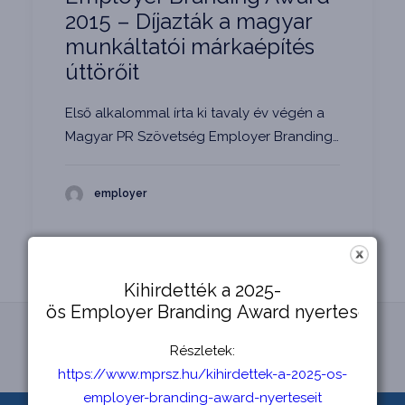
2015 – Díjazták a magyar
munkáltatói márkaépítés
úttörőit
Első alkalommal írta ki tavaly év végén a
Magyar PR Szövetség Employer Branding…
employer
Kihirdették a 2025-
ös Employer Branding Award nyerteseit
1
2
Részletek:
https://www.mprsz.hu/kihirdettek-a-2025-os-
employer-branding-award-nyerteseit