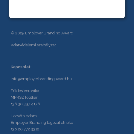
© 2025 Employer Branding Award
Adatvédelemi szabályzat
Kapcsolat:
info@employerbrandingaward.hu
Földes Veronika
MPRSZ főtitkár
+36 30 397 4176
Horváth Ádám
Employer Branding tagozat elnöke
+36 20 772 9312